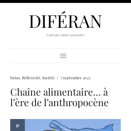
DIFÉRAN
Cultivez votre curiosité !
Toggle
Navigation
/
Futur
,
Réflexivité
,
Société
7 septembre 2023
Chaîne alimentaire… à
l’ère de l’anthropocène