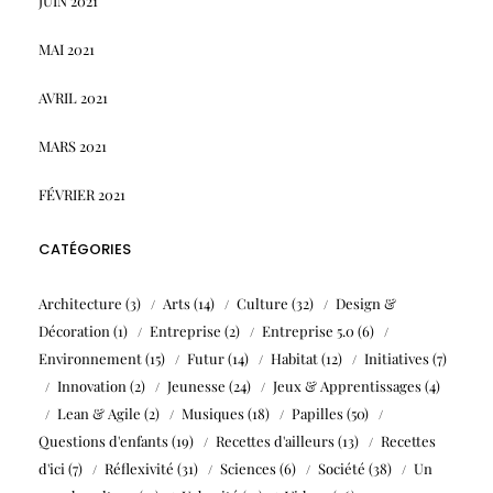
JUIN 2021
MAI 2021
AVRIL 2021
MARS 2021
FÉVRIER 2021
CATÉGORIES
Architecture
(3)
Arts
(14)
Culture
(32)
Design &
Décoration
(1)
Entreprise
(2)
Entreprise 5.0
(6)
Environnement
(15)
Futur
(14)
Habitat
(12)
Initiatives
(7)
Innovation
(2)
Jeunesse
(24)
Jeux & Apprentissages
(4)
Lean & Agile
(2)
Musiques
(18)
Papilles
(50)
Questions d'enfants
(19)
Recettes d'ailleurs
(13)
Recettes
d'ici
(7)
Réflexivité
(31)
Sciences
(6)
Société
(38)
Un