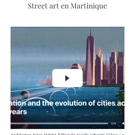
Street art en Martinique
Launch
Architecture
,
Futur
,
Habitat
,
Réflexivité
,
Société
,
Urbanité
,
Videos
/
5