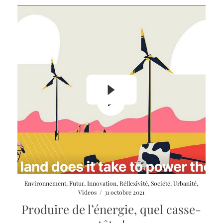
Launch
Environnement
,
Futur
,
Innovation
,
Réflexivité
,
Société
,
Urbanité
,
video
Videos
/
31 octobre 2021
modal
Produire de l’énergie, quel casse-