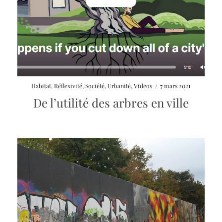
Launch
Habitat
,
Réflexivité
,
Société
,
Urbanité
,
Videos
/
7 mars 2021
video
De l’utilité des arbres en ville
modal