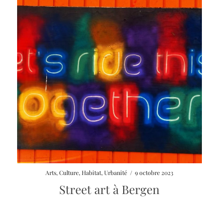
Arts
,
Culture
,
Habitat
,
Urbanité
/
9 octobre 2023
Street art à Bergen