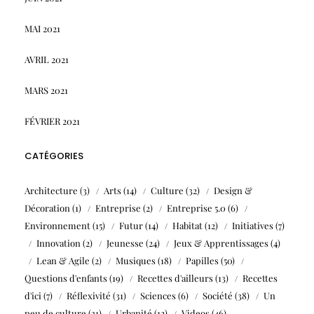
MAI 2021
AVRIL 2021
MARS 2021
FÉVRIER 2021
CATÉGORIES
Architecture
(3)
Arts
(14)
Culture
(32)
Design &
Décoration
(1)
Entreprise
(2)
Entreprise 5.0
(6)
Environnement
(15)
Futur
(14)
Habitat
(12)
Initiatives
(7)
Innovation
(2)
Jeunesse
(24)
Jeux & Apprentissages
(4)
Lean & Agile
(2)
Musiques
(18)
Papilles
(50)
Questions d'enfants
(19)
Recettes d'ailleurs
(13)
Recettes
d'ici
(7)
Réflexivité
(31)
Sciences
(6)
Société
(38)
Un
peu de culture
(31)
Urbanité
(12)
Videos
(46)