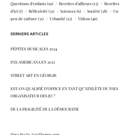
Questions d'enfants
(19)
Recettes d'ailleurs
(13)
Recettes
d'ici
(7)
Réflexivité
(31)
Sciences
(6)
Société
(38)
Un
peu de culture
(31)
Urbanité
(12)
Videos
(46)
DERNIERS ARTICLES
PÉPITES MUSICALES 2024
PAX AMERICANA EN 2025
STREET ART EN GÉORGIE
EST-ON QUALIFIÉ D’OFFICE EN TANT QU’ATHLÈTE DU PAYS
ORGANISATEUR DES JO ?
DE LA FRAGILITÉ DE LA DÉMOCRATIE
Elara Pro
by LyraThemes.com