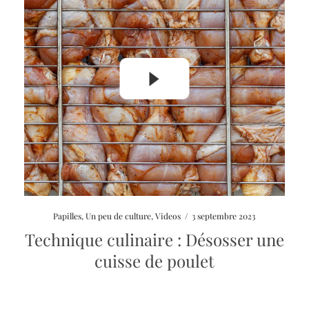
Launch
Papilles
,
Un peu de culture
,
Videos
/
3 septembre 2023
video
Technique culinaire : Désosser une
modal
cuisse de poulet