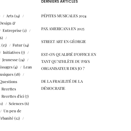
DERNIERS ARTICLES
)
Arts
(14)
PÉPITES MUSICALES 2024
Design &
PAX AMERICANA EN 2025
Entreprise
(2)
6)
STREET ART EN GÉORGIE
t
(15)
Futur
(14)
Initiatives
(7)
EST-ON QUALIFIÉ D’OFFICE EN
Jeunesse
(24)
TANT QU’ATHLÈTE DU PAYS
issages
(4)
Lean
ORGANISATEUR DES JO ?
usiques
(18)
DE LA FRAGILITÉ DE LA
Questions
DÉMOCRATIE
Recettes
Recettes d'ici
(7)
31)
Sciences
(6)
Un peu de
Urbanité
(12)