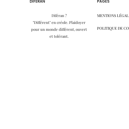
DIFÉRAN
PAGES
Diféran ?
MENTIONS LÉGAL
"Différent" en créole. Plaidoyer
POLITIQUE DE C
pour un monde différent, ouvert
et tolérant.