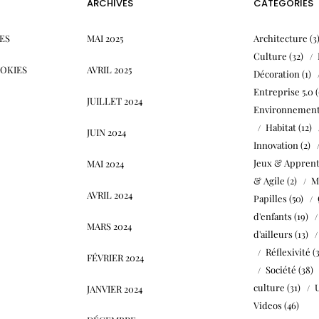
ARCHIVES
CATÉGORIES
ES
MAI 2025
Architecture
(3
Culture
(32)
OOKIES
AVRIL 2025
Décoration
(1)
Entreprise 5.0
(
JUILLET 2024
Environnemen
Habitat
(12)
JUIN 2024
Innovation
(2)
Jeux & Apprent
MAI 2024
& Agile
(2)
M
AVRIL 2024
Papilles
(50)
d'enfants
(19)
MARS 2024
d'ailleurs
(13)
Réflexivité
(
FÉVRIER 2024
Société
(38)
culture
(31)
JANVIER 2024
Videos
(46)