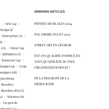
DERNIERS ARTICLES
)
Arts
(14)
PÉPITES MUSICALES 2024
Design &
PAX AMERICANA EN 2025
Entreprise
(2)
6)
STREET ART EN GÉORGIE
t
(15)
Futur
(14)
Initiatives
(7)
EST-ON QUALIFIÉ D’OFFICE EN
Jeunesse
(24)
TANT QU’ATHLÈTE DU PAYS
issages
(4)
Lean
ORGANISATEUR DES JO ?
usiques
(18)
DE LA FRAGILITÉ DE LA
Questions
DÉMOCRATIE
Recettes
Recettes d'ici
(7)
31)
Sciences
(6)
Un peu de
Urbanité
(12)