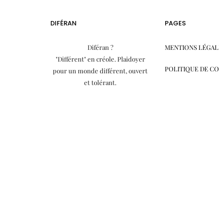
DIFÉRAN
PAGES
Diféran ?
MENTIONS LÉGAL
"Différent" en créole. Plaidoyer
POLITIQUE DE C
pour un monde différent, ouvert
et tolérant.