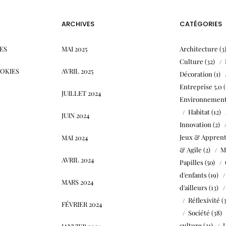
ARCHIVES
CATÉGORIES
ES
MAI 2025
Architecture
(3
Culture
(32)
OOKIES
AVRIL 2025
Décoration
(1)
Entreprise 5.0
(
JUILLET 2024
Environnemen
Habitat
(12)
JUIN 2024
Innovation
(2)
Jeux & Apprent
MAI 2024
& Agile
(2)
M
AVRIL 2024
Papilles
(50)
d'enfants
(19)
MARS 2024
d'ailleurs
(13)
Réflexivité
(
FÉVRIER 2024
Société
(38)
culture
(31)