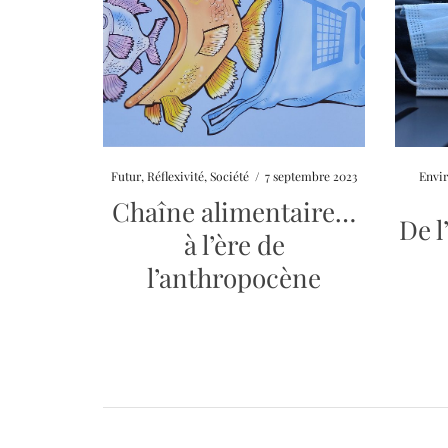
Futur
,
Réflexivité
,
Société
/
7 septembre 2023
Envi
Chaîne alimentaire…
De l
à l’ère de
l’anthropocène