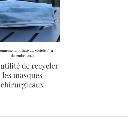
ronnement
,
Initiatives
,
Société
/
31
décembre 2021
’utilité de recycler
les masques
chirurgicaux