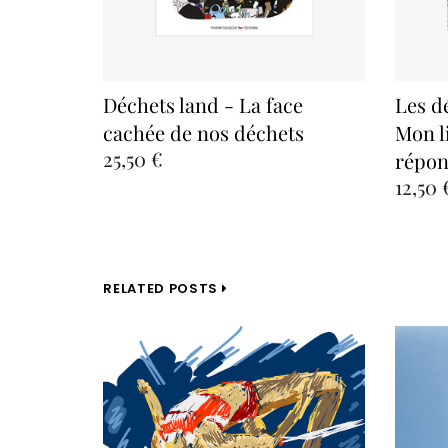
 le
Déchets land - La face
Les d
cachée de nos déchets
Mon l
25,50 €
répon
12,50 
RELATED POSTS