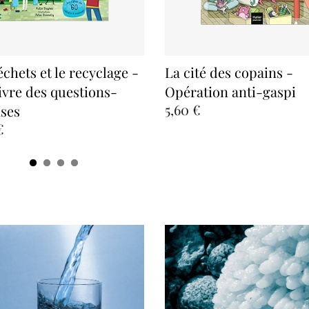
échets et le recyclage -
La cité des copains -
ivre des questions-
Opération anti-gaspi
5,60 €
ses
€