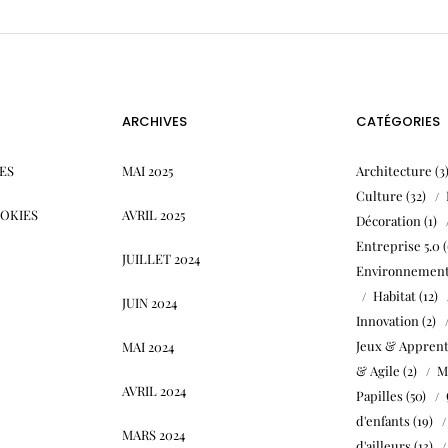
ARCHIVES
CATÉGORIES
ES
MAI 2025
Architecture
(3
Culture
(32)
OOKIES
AVRIL 2025
Décoration
(1)
Entreprise 5.0
(
JUILLET 2024
Environnemen
Habitat
(12)
JUIN 2024
Innovation
(2)
Jeux & Apprent
MAI 2024
& Agile
(2)
M
AVRIL 2024
Papilles
(50)
d'enfants
(19)
MARS 2024
d'ailleurs
(13)