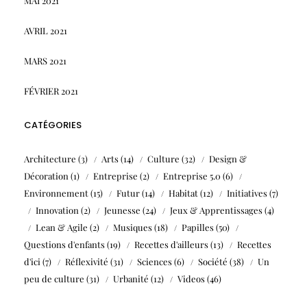
MAI 2021
AVRIL 2021
MARS 2021
FÉVRIER 2021
CATÉGORIES
Architecture
(3)
Arts
(14)
Culture
(32)
Design &
Décoration
(1)
Entreprise
(2)
Entreprise 5.0
(6)
Environnement
(15)
Futur
(14)
Habitat
(12)
Initiatives
(7)
Innovation
(2)
Jeunesse
(24)
Jeux & Apprentissages
(4)
Lean & Agile
(2)
Musiques
(18)
Papilles
(50)
Questions d'enfants
(19)
Recettes d'ailleurs
(13)
Recettes
d'ici
(7)
Réflexivité
(31)
Sciences
(6)
Société
(38)
Un
peu de culture
(31)
Urbanité
(12)
Videos
(46)