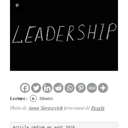
Lecture :
6
Minutes
Photo de
Anna Tarazevich
provenant de
Pexels
a
Article rédigé en août 2019.