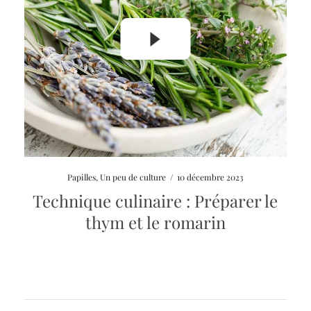
Launch
Papilles
,
Un peu de culture
/
10 décembre 2023
video
Technique culinaire : Préparer le
modal
thym et le romarin