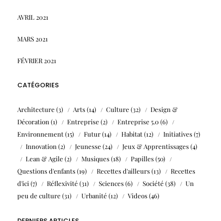
AVRIL 2021
MARS 2021
FÉVRIER 2021
CATÉGORIES
Architecture
(3)
Arts
(14)
Culture
(32)
Design &
Décoration
(1)
Entreprise
(2)
Entreprise 5.0
(6)
Environnement
(15)
Futur
(14)
Habitat
(12)
Initiatives
(7)
Innovation
(2)
Jeunesse
(24)
Jeux & Apprentissages
(4)
Lean & Agile
(2)
Musiques
(18)
Papilles
(50)
Questions d'enfants
(19)
Recettes d'ailleurs
(13)
Recettes
d'ici
(7)
Réflexivité
(31)
Sciences
(6)
Société
(38)
Un
peu de culture
(31)
Urbanité
(12)
Videos
(46)
DERNIERS ARTICLES