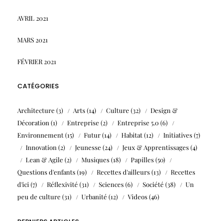
AVRIL 2021
MARS 2021
FÉVRIER 2021
CATÉGORIES
Architecture
(3)
Arts
(14)
Culture
(32)
Design &
Décoration
(1)
Entreprise
(2)
Entreprise 5.0
(6)
Environnement
(15)
Futur
(14)
Habitat
(12)
Initiatives
(7)
Innovation
(2)
Jeunesse
(24)
Jeux & Apprentissages
(4)
Lean & Agile
(2)
Musiques
(18)
Papilles
(50)
Questions d'enfants
(19)
Recettes d'ailleurs
(13)
Recettes
d'ici
(7)
Réflexivité
(31)
Sciences
(6)
Société
(38)
Un
peu de culture
(31)
Urbanité
(12)
Videos
(46)