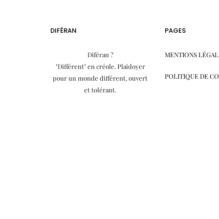
DIFÉRAN
PAGES
Diféran ?
MENTIONS LÉGAL
"Différent" en créole. Plaidoyer
POLITIQUE DE C
pour un monde différent, ouvert
et tolérant.