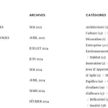
ARCHIVES
CATÉGORIES
ES
MAI 2025
Architecture
(3
Culture
(32)
OOKIES
AVRIL 2025
Décoration
(1)
Entreprise 5.0
(
JUILLET 2024
Environnemen
Habitat
(12)
JUIN 2024
Innovation
(2)
Jeux & Apprent
MAI 2024
& Agile
(2)
M
AVRIL 2024
Papilles
(50)
d'enfants
(19)
MARS 2024
d'ailleurs
(13)
Réflexivité
(
FÉVRIER 2024
Société
(38)