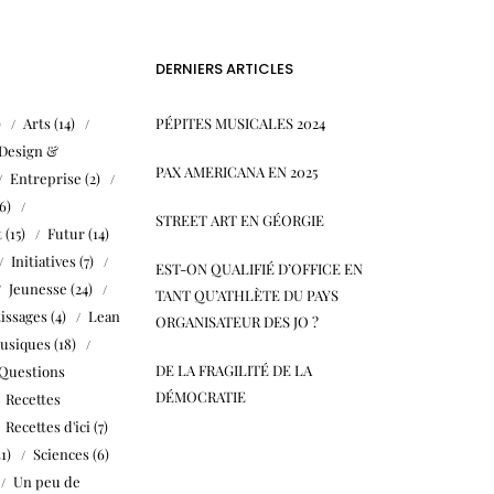
DERNIERS ARTICLES
)
Arts
(14)
PÉPITES MUSICALES 2024
Design &
PAX AMERICANA EN 2025
Entreprise
(2)
6)
STREET ART EN GÉORGIE
t
(15)
Futur
(14)
Initiatives
(7)
EST-ON QUALIFIÉ D’OFFICE EN
Jeunesse
(24)
TANT QU’ATHLÈTE DU PAYS
issages
(4)
Lean
ORGANISATEUR DES JO ?
usiques
(18)
DE LA FRAGILITÉ DE LA
Questions
DÉMOCRATIE
Recettes
Recettes d'ici
(7)
31)
Sciences
(6)
Un peu de