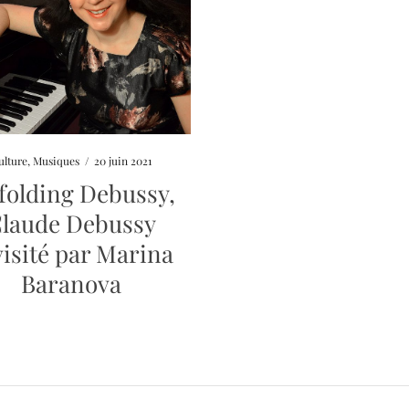
ulture
,
Musiques
/
20 juin 2021
folding Debussy,
laude Debussy
visité par Marina
Baranova