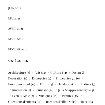
JUIN 2021
MAI 2021
AVRIL 2021
MARS 2021
FÉVRIER 2021
CATÉGORIES
Architecture
(3)
Arts
(14)
Culture
(32)
Design &
Décoration
(1)
Entreprise
(2)
Entreprise 5.0
(6)
Environnement
(15)
Futur
(14)
Habitat
(12)
Initiatives
(7)
Innovation
(2)
Jeunesse
(24)
Jeux & Apprentissages
(4)
Lean & Agile
(2)
Musiques
(18)
Papilles
(50)
Questions d'enfants
(19)
Recettes d'ailleurs
(13)
Recettes