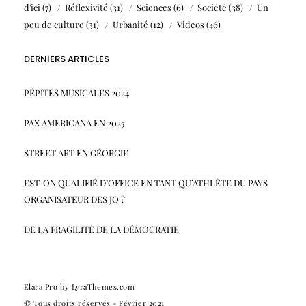
d'ici
(7)
Réflexivité
(31)
Sciences
(6)
Société
(38)
Un
peu de culture
(31)
Urbanité
(12)
Videos
(46)
DERNIERS ARTICLES
PÉPITES MUSICALES 2024
PAX AMERICANA EN 2025
STREET ART EN GÉORGIE
EST-ON QUALIFIÉ D’OFFICE EN TANT QU’ATHLÈTE DU PAYS
ORGANISATEUR DES JO ?
DE LA FRAGILITÉ DE LA DÉMOCRATIE
Elara Pro
by LyraThemes.com
© Tous droits réservés - Février 2021