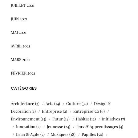
JUILLET 2021
JUIN 2021
MAI 2021
AVRIL 2021
MARS 2021
FÉVRIER 2021
CATÉGORIES
Architecture
(3)
Arts
(14)
Culture
(32)
Design &
Décoration
(1)
Entreprise
(2)
Entreprise 5.0
(6)
Environnement
(15)
Futur
(14)
Habitat
(12)
Initiatives
(7)
Innovation
(2)
Jeunesse
(24)
Jeux & Apprentissages
(4)
Lean & Agile
(2)
Musiques
(18)
Papilles
(50)