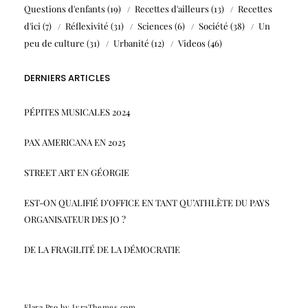
Questions d'enfants
(19)
Recettes d'ailleurs
(13)
Recettes
d'ici
(7)
Réflexivité
(31)
Sciences
(6)
Société
(38)
Un
peu de culture
(31)
Urbanité
(12)
Videos
(46)
DERNIERS ARTICLES
PÉPITES MUSICALES 2024
PAX AMERICANA EN 2025
STREET ART EN GÉORGIE
EST-ON QUALIFIÉ D’OFFICE EN TANT QU’ATHLÈTE DU PAYS
ORGANISATEUR DES JO ?
DE LA FRAGILITÉ DE LA DÉMOCRATIE
Elara Pro
by LyraThemes.com